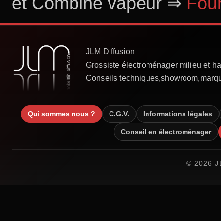
et Combiné vapeur
⇒
Fou
KitchenAid
Qui sommes nous ?
C.G.V.
Informations légales
Conseil en électroménager