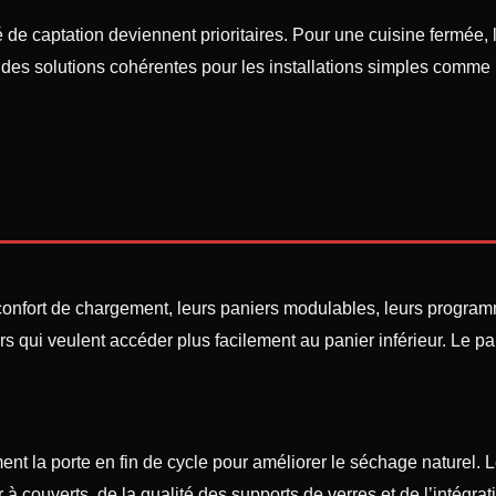
 de captation deviennent prioritaires. Pour une cuisine fermée, le 
es solutions cohérentes pour les installations simples comme p
 confort de chargement, leurs paniers modulables, leurs program
rs qui veulent accéder plus facilement au panier inférieur. Le p
t la porte en fin de cycle pour améliorer le séchage naturel. 
 à couverts, de la qualité des supports de verres et de l’intégra