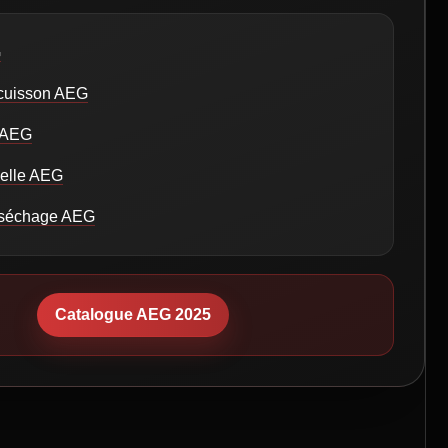
G
 cuisson AEG
n AEG
selle AEG
 séchage AEG
Catalogue AEG 2025