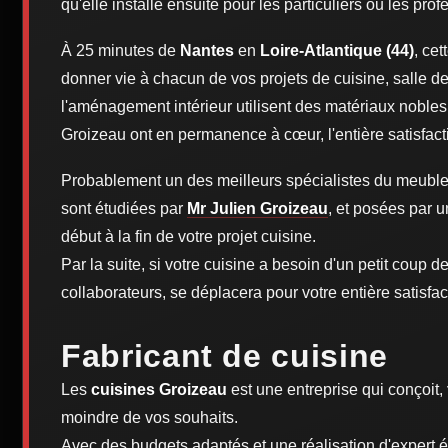
qu'elle installe ensuite pour les particuliers ou les pro
À 25 minutes de
Nantes
en
Loire-Atlantique (44)
, ce
donner vie à chacun de vos projets de cuisine, salle 
l'aménagement intérieur utilisent des matériaux noble
Groizeau ont en permanence à cœur, l'entière satisfactio
Probablement un des meilleurs spécialistes du meubl
sont étudiées par
Mr Julien Groizeau
, et posées par u
début à la fin de votre projet cuisine.
Par la suite, si votre cuisine a besoin d'un petit coup 
collaborateurs, se déplacera pour votre entière satisfac
Fabricant de cuisine
Les
cuisines Groizeau
est une entreprise qui conçoit,
moindre de vos souhaits.
Avec des budgets adaptés et une réalisation d'expert éb