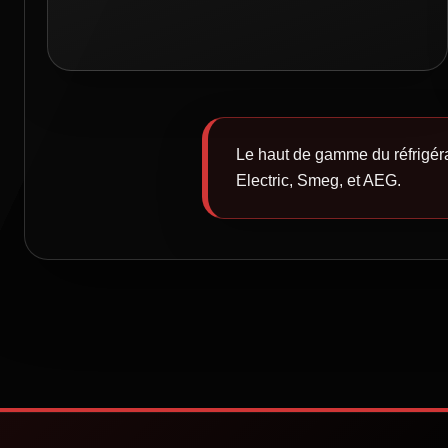
Le haut de gamme du réfrigé
Electric, Smeg, et AEG.
Selection d'appareils
⇒
Refrigerateur
⇒
Froid Posable