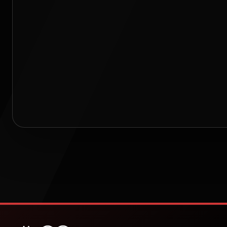
Selection d'appareils
⇒
Four encastrable
⇒
Four haut de gam