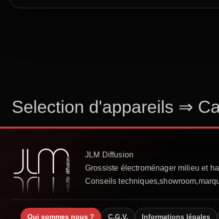
Selection d'appareils
⇒
Ca
⇒
Cave à vin LB 1100
Qui sommes nous ?
C.G.V.
Informations légales