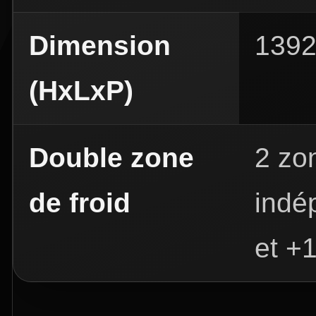
Dimension
139
(HxLxP)
Double zone
2 zo
de froid
indé
et +