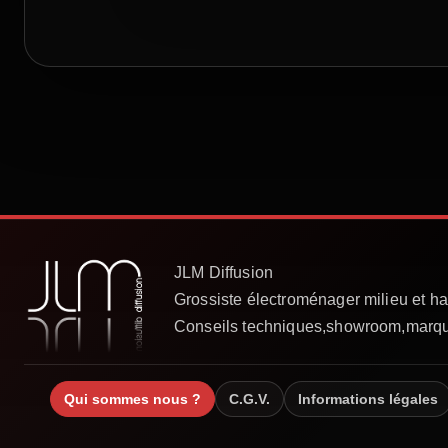
Qui sommes nous ?
⇒
Evènement
⇒
Nos partenaires
⇒
Bouti
Qui sommes nous ?
C.G.V.
Informations légales